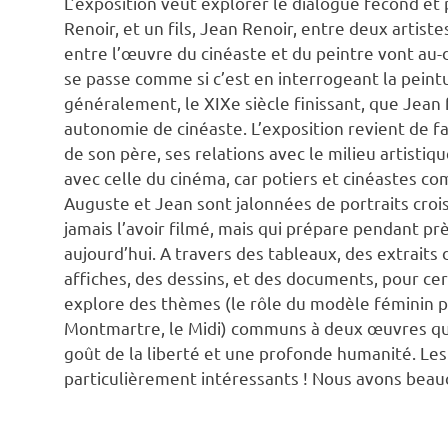
L’exposition veut explorer le dialogue fécond et
Renoir, et un fils, Jean Renoir, entre deux artist
entre l’œuvre du cinéaste et du peintre vont au-d
se passe comme si c’est en interrogeant la peint
généralement, le XIXe siècle finissant, que Jean 
autonomie de cinéaste. L’exposition revient de f
de son père, ses relations avec le milieu artistiq
avec celle du cinéma, car potiers et cinéastes co
Auguste et Jean sont jalonnées de portraits crois
jamais l’avoir filmé, mais qui prépare pendant pr
aujourd’hui. A travers des tableaux, des extraits
affiches, des dessins, et des documents, pour cert
explore des thèmes (le rôle du modèle féminin p
Montmartre, le Midi) communs à deux œuvres qu
goût de la liberté et une profonde humanité. Les
particulièrement intéressants ! Nous avons beau