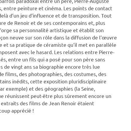
 parfois paradoxal entre un père, Pierre-Auguste
es, entre peinture et cinéma. Les points de contact
elà d’un jeu d’influence et de transposition. Tout
ure de Renoir et de ses contemporains et, plus
forge sa personnalité artistique et établit son
açon neuve sur son rôle dans la diffusion de l’œuvre
ue et sa pratique de céramiste qu’il met en parallèle
mposent avec le hasard. Les relations entre Pierre-
és, entre un fils qui a posé pour son père sans
ès de vingt ans sa biographie encore très lue
 de films, des photographies, des costumes, des
ains inédits, cette exposition pluridisciplinaire
ar exemple) et des géographies (la Seine,
e réunissent peut-être plus sûrement encore un
 extraits des films de Jean Renoir étaient
coup apprécié !