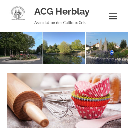
ACG Herblay
MENU
Association des Cailloux Gris
Skip
to
content