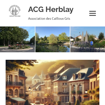
ACG Herblay
MENU
Association des Cailloux Gris
Skip
to
content